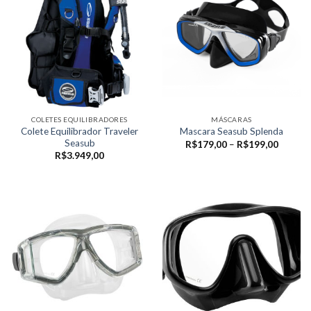
COLETES EQUILIBRADORES
MÁSCARAS
Colete Equilibrador Traveler
Mascara Seasub Splenda
Seasub
Faixa
R$
179,00
–
R$
199,00
de
R$
3.949,00
preço:
R$179,
através
R$199,