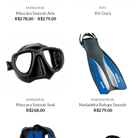
MÁSCARAS
KITS
Mascara Seasub Aria
Kit Ouro
Faixa
R$
278,00
–
R$
279,00
de
preço:
R$278,00
através
R$279,00
MÁSCARAS
NADADEIRASS
Mascara Seasub Seal
Nadadeira Beluga Seasub
R$
268,00
R$
279,00