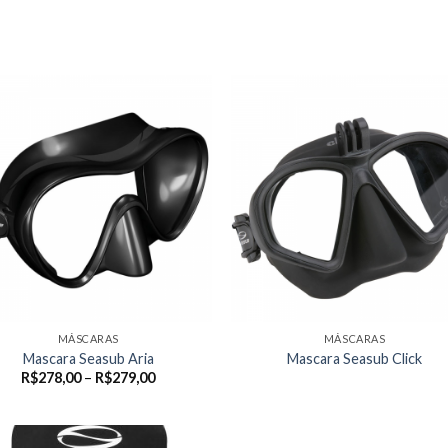
MÁSCARAS
MÁSCARAS
Mascara Seasub Aria
Mascara Seasub Click
Faixa
R$
278,00
–
R$
279,00
de
preço:
R$278,00
através
R$279,00