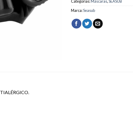
Categorias:
Máscaras
,
SEASUB
Marca:
Seasub
NTIALÉRGICO.