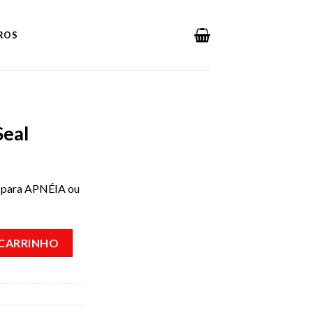
DROS
Seal
l para APNÉIA ou
de
 CARRINHO