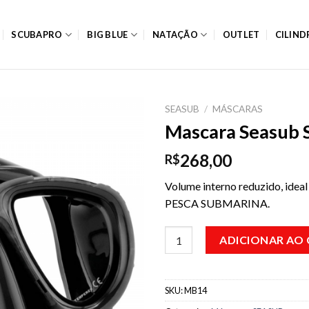
SCUBAPRO
BIG BLUE
NATAÇÃO
OUTLET
CILIN
SEASUB
/
MÁSCARAS
Mascara Seasub 
268,00
R$
Volume interno reduzido, idea
PESCA SUBMARINA.
Mascara Seasub Seal quantida
ADICIONAR AO
SKU:
MB14