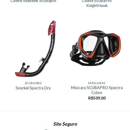
Colete ScubaPro
Colete Seahawk Scubapro
KnightHawk
SCUBAPRO
MÁSCARAS
Máscara SCUBAPRO Spectra
Snorkel Spectra Dry
Cobre
R$
509,00
Site Seguro