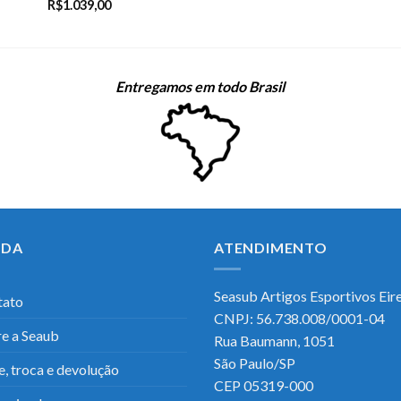
R$
1.039,00
Entregamos em todo Brasil
UDA
ATENDIMENTO
Seasub Artigos Esportivos Eirel
tato
CNPJ: 56.738.008/0001-04
e a Seaub
Rua Baumann, 1051
São Paulo/SP
e, troca e devolução
CEP 05319-000