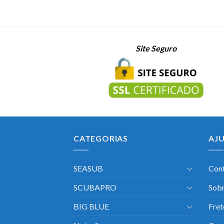
Site Seguro
CATEGORIAS
AJ
SEASUB
Con
SCUBAPRO
Sobr
BIG BLUE
Fret