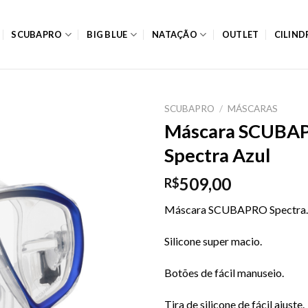
SCUBAPRO
BIG BLUE
NATAÇÃO
OUTLET
CILIN
SCUBAPRO
/
MÁSCARAS
Máscara SCUBA
Spectra Azul
509,00
R$
Máscara SCUBAPRO Spectra.
Silicone super macio.
Botões de fácil manuseio.
Tira de silicone de fácil ajuste.