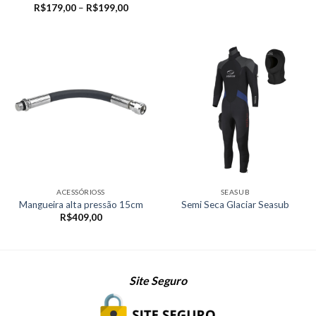
Faixa
R$
179,00
–
R$
199,00
de
preço:
R$179,00
através
R$199,00
ACESSÓRIOSS
SEASUB
Mangueira alta pressão 15cm
Semi Seca Glaciar Seasub
R$
409,00
Site Seguro