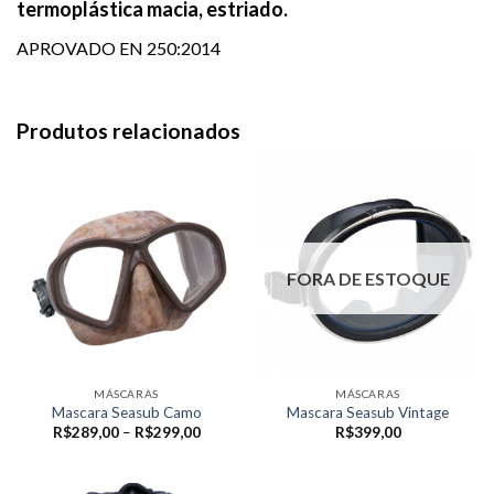
termoplástica macia, estriado.
APROVADO EN 250:2014
Produtos relacionados
FORA DE ESTOQUE
MÁSCARAS
MÁSCARAS
Mascara Seasub Camo
Mascara Seasub Vintage
Faixa
R$
289,00
–
R$
299,00
R$
399,00
de
preço:
R$289,00
através