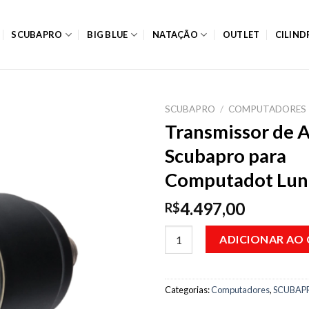
SCUBAPRO
BIG BLUE
NATAÇÃO
OUTLET
CILIN
SCUBAPRO
/
COMPUTADORES
Transmissor de A
Scubapro para
Computadot Lun
4.497,00
R$
Transmissor de Ar Scubapro p
ADICIONAR AO
Categorias:
Computadores
,
SCUBAP