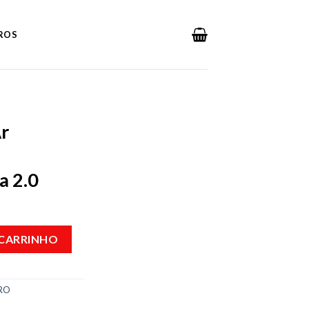
DROS
r
a 2.0
ara Computadot Luna 2.0 quantidade
 CARRINHO
RO