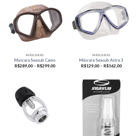
MÁSCARAS
MÁSCARAS
Mascara Seasub Camo
Máscara Seasub Astra 3
Faixa
Faixa
R$
289,00
–
R$
299,00
R$
129,00
–
R$
162,00
de
de
preço:
preço:
R$289,00
R$129,
através
através
R$299,00
R$162,