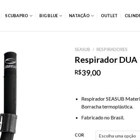
SCUBAPRO
BIG BLUE
NATAÇÃO
OUTLET
CILIN
SEASUB
/
RESPIRADORES
Respirador DUA
39,00
R$
Respirador SEASUB Materi
Borracha termoplástica.
Fabricado no Brasil.
COR