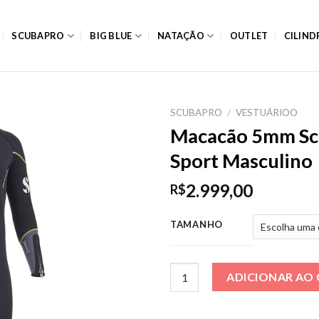
SCUBAPRO
BIG BLUE
NATAÇÃO
OUTLET
CILIN
SCUBAPRO
/
VESTUÁRIOO
Macacão 5mm Sc
Sport Masculino
2.999,00
R$
TAMANHO
Macacão 5mm Scubapro Sport 
ADICIONAR AO