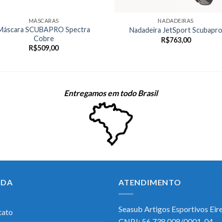
MÁSCARAS
NADADEIRAS
Máscara SCUBAPRO Spectra
Nadadeira JetSport Scubapr
Cobre
R$
763,00
R$
509,00
Entregamos em todo Brasil
UDA
ATENDIMENTO
Seasub Artigos Esportivos Eirel
tato
CNPJ: 56.738.008/0001-04