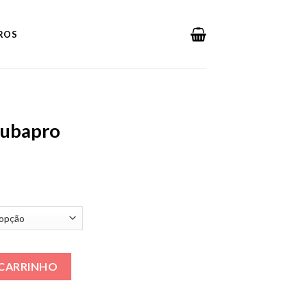
DROS
ubapro
Masculino quantidade
 CARRINHO