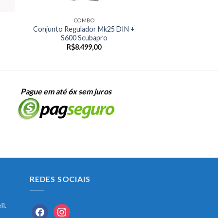
COMBO
Conjunto Regulador Mk25 DIN +
o
S600 Scubapro
R$
8.499,00
Pague em até 6x sem juros
REDES SOCIAIS
i.
facebook
instagram