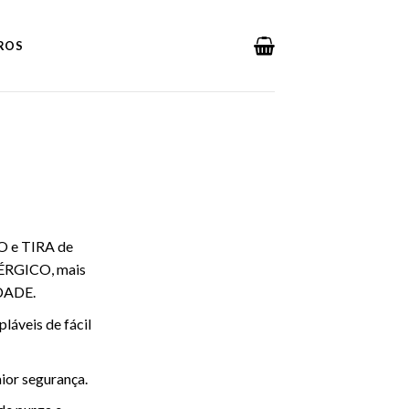
DROS
 e TIRA de
ÉRGICO, mais
DADE.
láveis de fácil
ior segurança.