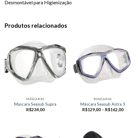
Desmontável para Higienização
Produtos relacionados
MÁSCARAS
MÁSCARAS
Mascara Seasub Supra
Máscara Seasub Astra 3
Faixa
R$
234,00
R$
129,00
–
R$
162,00
de
preço:
R$129,
através
R$162,