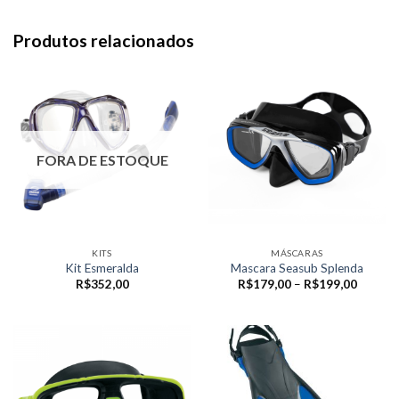
Produtos relacionados
FORA DE ESTOQUE
KITS
MÁSCARAS
Kit Esmeralda
Mascara Seasub Splenda
Faixa
R$
352,00
R$
179,00
–
R$
199,00
de
preço:
R$179,
através
R$199,