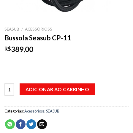
SEASUB
/
ACESSÓRIOSS
Bussola Seasub CP-11
389,00
R$
Bussola Seasub CP-11 quantidade
ADICIONAR AO CARRINHO
Categorias:
Acessórioss
,
SEASUB